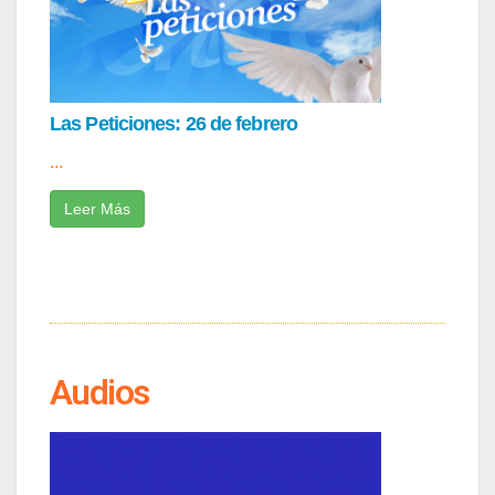
Las Peticiones: 26 de febrero
...
Leer Más
Audios