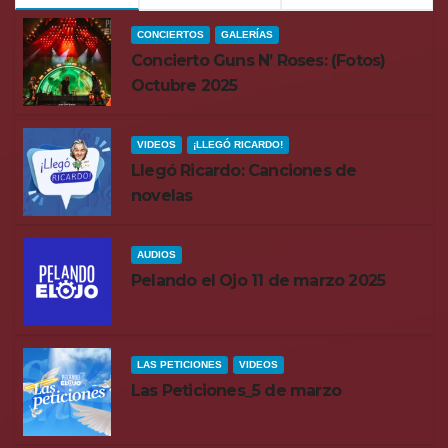
CONCIERTOS
GALERÍAS
Concierto Guns N’ Roses: (Fotos)
Octubre 2025
VIDEOS
¡LLEGÓ RICARDO!
Llegó Ricardo: Canciones de
novelas
AUDIOS
Pelando el Ojo 11 de marzo 2025
LAS PETICIONES
VIDEOS
Las Peticiones_5 de marzo