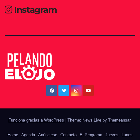
Instagram
Funciona gracias a WordPress
|
Theme: News Live by
Themeansar
.
Home
Agenda
Anúnciese
Contacto
El Programa
Jueves
Lunes