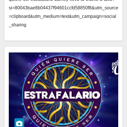
si=80043bae8b04437f94601ccfd58850f8&utm_source
=clipboard&utm_medium=text&utm_campaign=social
_sharing