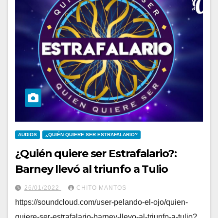
AUDIOS
¿QUIÉN QUIERE SER ESTRAFALARIO?
¿Quién quiere ser Estrafalario?:
Barney llevó al triunfo a Tulio
26/01/2022
CHITO MANTOS
https://soundcloud.com/user-pelando-el-ojo/quien-
quiere-ser-estrafalario-barney-llevo-al-triunfo-a-tulio?