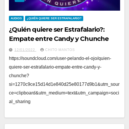
AUDIOS
¿QUIÉN QUIERE SER ESTRAFALARIO?
¿Quién quiere ser Estrafalario?:
Empate entre Candy y Chunche
12/01/2022
CHITO MANTOS
https://soundcloud.com/user-pelando-el-ojo/quien-
quiere-ser-estrafalario-empate-entre-candy-y-
chunche?
si=1270c9ce15d14d1e840d25e80177d9b1&utm_sour
ce=clipboard&utm_medium=text&utm_campaign=soci
al_sharing