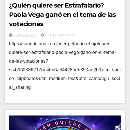
¿Quién quiere ser Estrafalario?
Paola Vega ganó en el tema de las
votaciones
02/02/2022
CHITO MANTOS
https://soundcloud.com/user-pelando-el-ojo/quien-
quiere-ser-estrafalario-paola-vega-gano-en-el-tema-
de-las-votaciones?
si=b9623862176e46b6a64428beb350ae2b&utm_sour
ce=clipboard&utm_medium=text&utm_campaign=soci
al_sharing