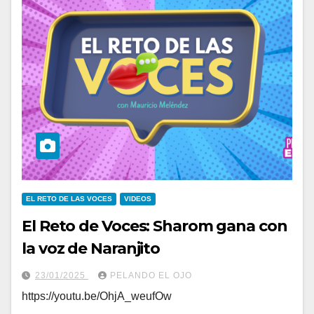
EL RETO DE LAS VOCES
VIDEOS
El Reto de Voces: Sharom gana con
la voz de Naranjito
23/01/2025
PELANDO EL OJO
https://youtu.be/OhjA_weufOw