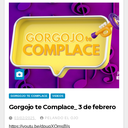
GORGOJO TE COMPLACE
VIDEOS
Gorgojo te Complace_ 3 de febrero
03/02/2025
PELANDO EL OJO
https://youtu.be/dpuqXQmsBls