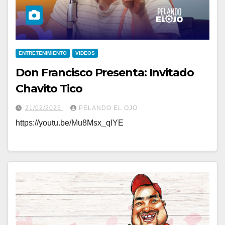
ENTRETENIMIENTO
VIDEOS
Don Francisco Presenta: Invitado
Chavito Tico
21/02/2025
PELANDO EL OJO
https://youtu.be/Mu8Msx_qlYE