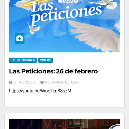
LAS PETICIONES
VIDEOS
Las Peticiones: 26 de febrero
26/02/2025
PELANDO EL OJO
https://youtu.be/WoeTcg88szM