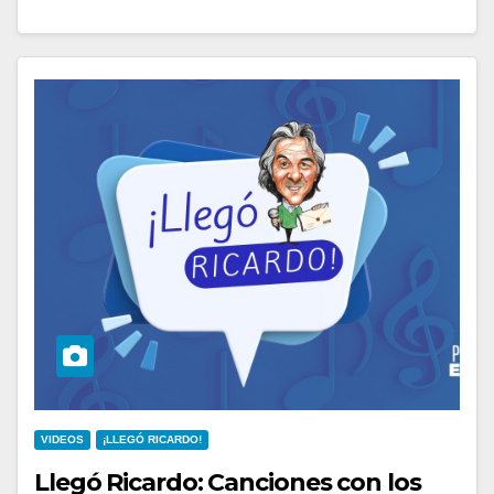
VIDEOS
¡LLEGÓ RICARDO!
Llegó Ricardo: Canciones con los