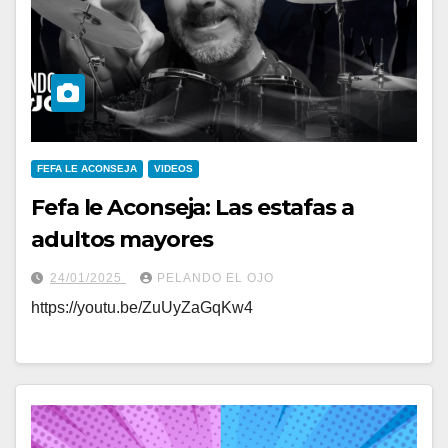
FEFA LE ACONSEJA
VIDEOS
Fefa le Aconseja: Las estafas a
adultos mayores
24/01/2025
PELANDO EL OJO
https://youtu.be/ZuUyZaGqKw4