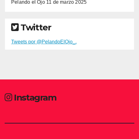
Pelando el Ojo 11 de marzo 2025
Twitter
Tweets por @PelandoElOjo_.
Instagram