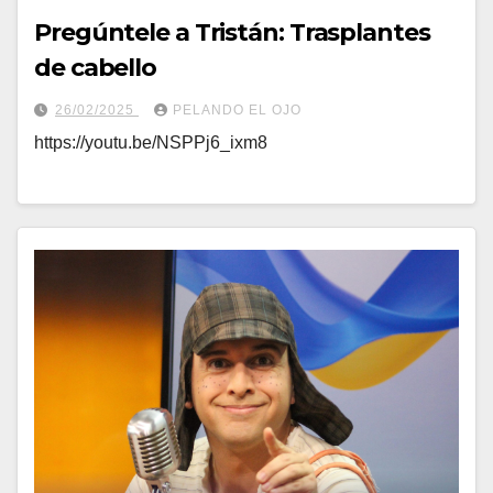
Pregúntele a Tristán: Trasplantes
de cabello
26/02/2025
PELANDO EL OJO
https://youtu.be/NSPPj6_ixm8