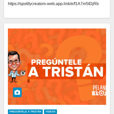
https://spotifycreators-web.app.link/e/f1A7m5tDjRb
PREGÚNTELE A TRISTÁN
VIDEOS