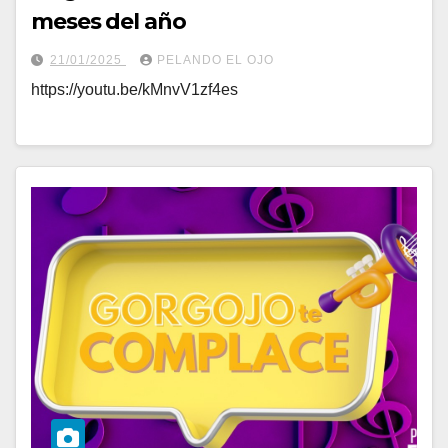
meses del año
21/01/2025
PELANDO EL OJO
https://youtu.be/kMnvV1zf4es