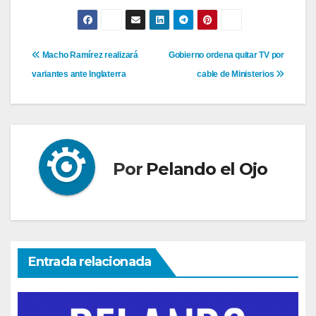
Navegación
Macho Ramírez realizará
Gobierno ordena quitar TV por
variantes ante Inglaterra
cable de Ministerios
de
entradas
Por
Pelando el Ojo
Entrada relacionada