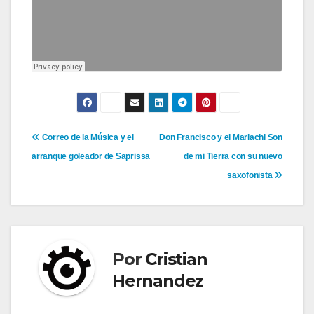
Navegación
Correo de la Música y el
Don Francisco y el Mariachi Son
arranque goleador de Saprissa
de mi Tierra con su nuevo
de
saxofonista
entradas
Por
Cristian
Hernandez