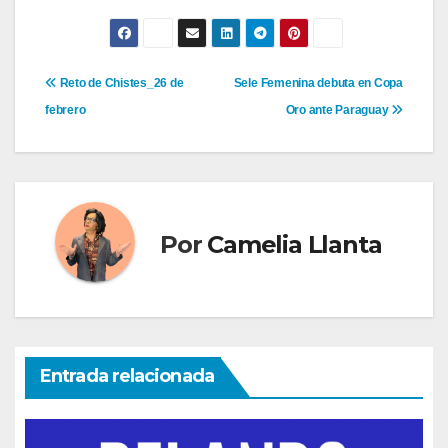
Navegación
Reto de Chistes_26 de
Sele Femenina debuta en Copa
febrero
Oro ante Paraguay
de
entradas
Por
Camelia Llanta
Entrada relacionada