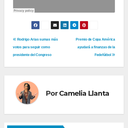
Navegación
Rodrigo Arias sumas más
Premio de Copa América
votos para seguir como
ayudará a finanzas de la
de
presidente del Congreso
Fedefútbol
entradas
Por
Camelia Llanta