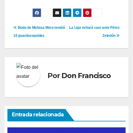
Navegación
Boda de Melissa Mora tendrá
La Liga evitará caer ante Pérez
16 guardaespaldas
Zeledón
de
entradas
Por
Don Francisco
Entrada relacionada