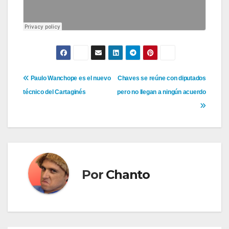
Navegación
Paulo Wanchope es el nuevo
Chaves se reúne con diputados
técnico del Cartaginés
pero no llegan a ningún acuerdo
de
entradas
Por
Chanto