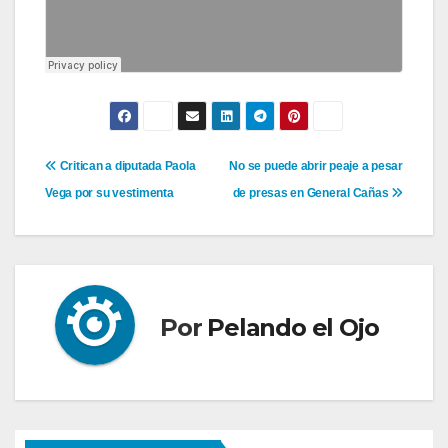
Navegación
Critican a diputada Paola
No se puede abrir peaje a pesar
Vega por su vestimenta
de presas en General Cañas
de
entradas
Por
Pelando el Ojo