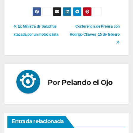
Navegación
Ex Ministra de Salud fue
Conferencia de Prensa con
atacada por un motociclista
Rodrigo Chaves_15 de febrero
de
entradas
Por
Pelando el Ojo
Entrada relacionada