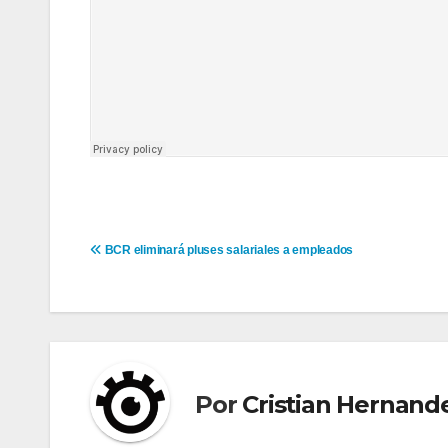
Navegación
BCR eliminará pluses salariales a empleados
de
entradas
Por
Cristian Hernand