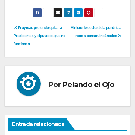
Navegación
Proyecto pretende quitar a
Ministerio de Justicia pondría a
Presidentes y diputados que no
reos a construir cárceles
de
funcionen
entradas
Por
Pelando el Ojo
Entrada relacionada