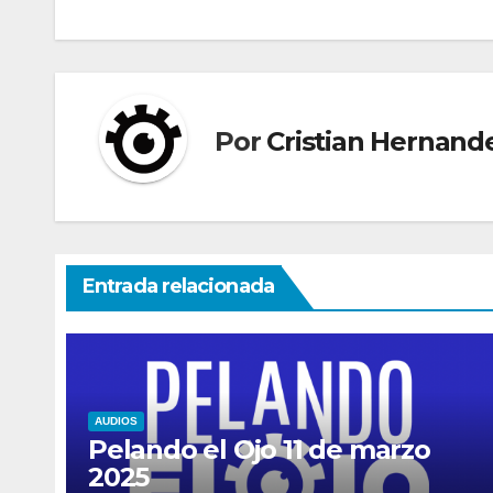
de
entradas
Por
Cristian Hernand
Entrada relacionada
AUDIOS
Pelando el Ojo 11 de marzo
2025