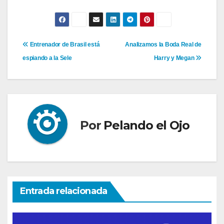
Navegación
Entrenador de Brasil está
Analizamos la Boda Real de
espiando a la Sele
Harry y Megan
de
entradas
Por
Pelando el Ojo
Entrada relacionada