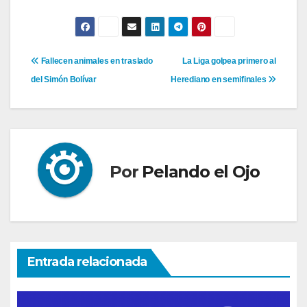
Navegación
Fallecen animales en traslado
La Liga golpea primero al
del Simón Bolívar
Herediano en semifinales
de
entradas
Por
Pelando el Ojo
Entrada relacionada