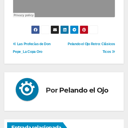
Navegación
Las Profecías de Don
Pelando el Ojo Retro: Clásicos
Pepe_La Copa Oro
Ticos
de
entradas
Por
Pelando el Ojo
Entrada relacionada