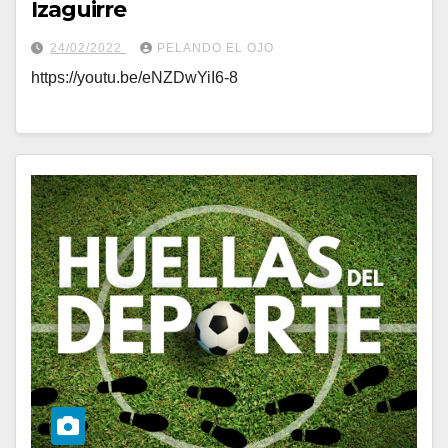
Izaguirre
24/02/2022
PELANDO EL OJO
https://youtu.be/eNZDwYiI6-8