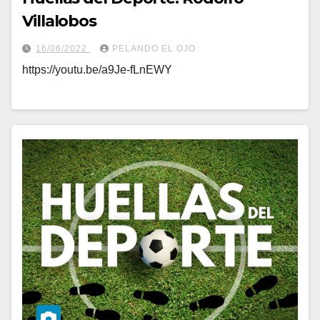
Villalobos
16/06/2022
PELANDO EL OJO
https://youtu.be/a9Je-fLnEWY