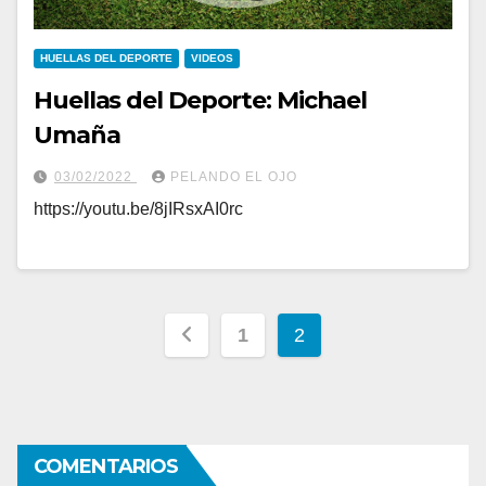
HUELLAS DEL DEPORTE
VIDEOS
Huellas del Deporte: Michael
Umaña
03/02/2022
PELANDO EL OJO
https://youtu.be/8jIRsxAI0rc
Navegación
1
2
de
entradas
COMENTARIOS