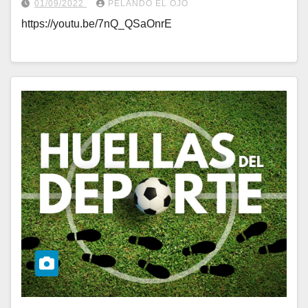
01/09/2022
PELANDO EL OJO
https://youtu.be/7nQ_QSaOnrE