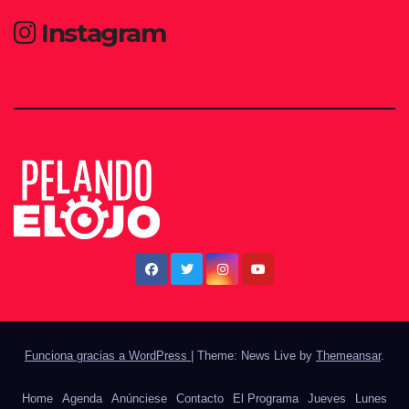
Instagram
Funciona gracias a WordPress
|
Theme: News Live by
Themeansar
.
Home
Agenda
Anúnciese
Contacto
El Programa
Jueves
Lunes