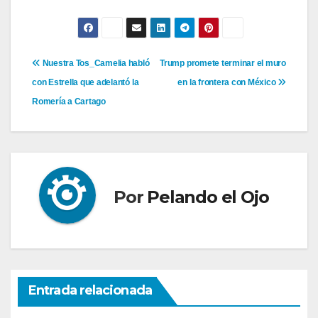
Navegación
Nuestra Tos_Camelia habló
Trump promete terminar el muro
con Estrella que adelantó la
en la frontera con México
de
Romería a Cartago
entradas
Por
Pelando el Ojo
Entrada relacionada