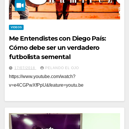
VIDEOS
Me Entendistes con Diego País:
Cómo debe ser un verdadero
futbolista semental
17/07/2018
PELANDO EL OJO
https://www.youtube.com/watch?
v=e4CGPwXfPpU&feature=youtu.be