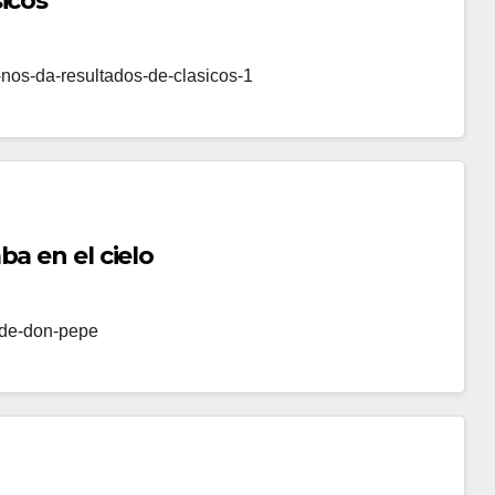
icos
-nos-da-resultados-de-clasicos-1
a en el cielo
s-de-don-pepe