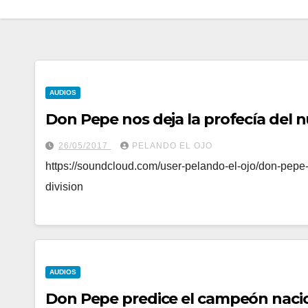
AUDIOS
Don Pepe nos deja la profecía del 
26/05/2017
PELANDO EL OJO
https://soundcloud.com/user-pelando-el-ojo/don-pepe
division
AUDIOS
Don Pepe predice el campeón naci