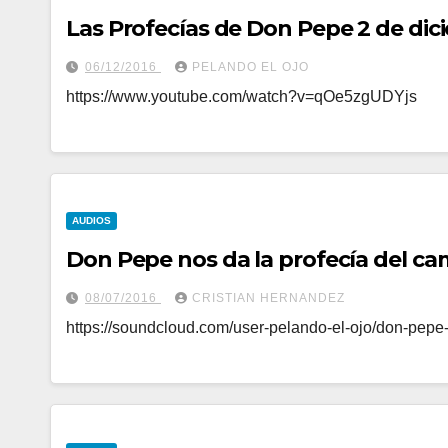
Las Profecías de Don Pepe 2 de di
06/12/2016
PELANDO EL OJO
https://www.youtube.com/watch?v=qOe5zgUDYjs
AUDIOS
Don Pepe nos da la profecía del c
08/07/2016
CRISTIAN HERNANDEZ
https://soundcloud.com/user-pelando-el-ojo/don-pepe