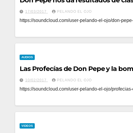
Don Pepe nos da resultados de clás
17/03/2017
PELANDO EL OJO
https://soundcloud.com/user-pelando-el-ojo/don-pepe
AUDIOS
Las Profecías de Don Pepe y la bomb
10/02/2017
PELANDO EL OJO
https://soundcloud.com/user-pelando-el-ojo/profecia
VIDEOS