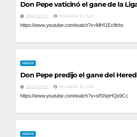
Don Pepe vaticinó el gane de la Li
30/01/2017
PELANDO EL OJO
https://www.youtube.com/watch?v=MHI1EcIthhc
VIDEOS
Don Pepe predijo el gane del Hered
12/12/2016
PELANDO EL OJO
https://www.youtube.com/watch?v=sfSNpHQs9Cc
VIDEOS