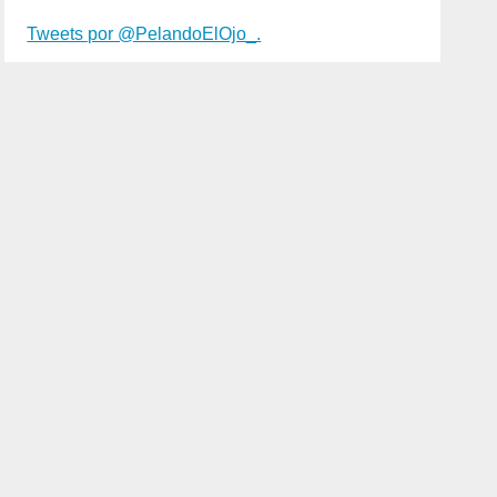
Tweets por @PelandoElOjo_.