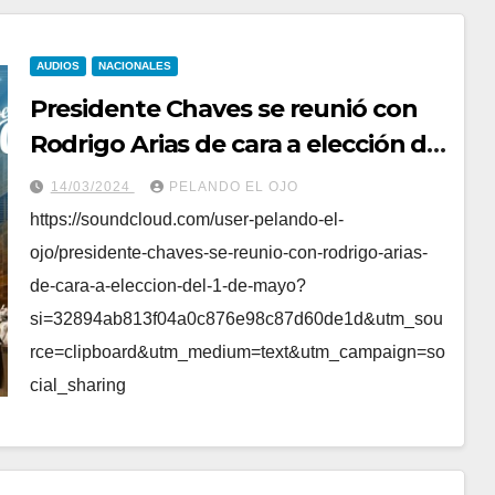
AUDIOS
NACIONALES
Presidente Chaves se reunió con
Rodrigo Arias de cara a elección del
1 de mayo
14/03/2024
PELANDO EL OJO
https://soundcloud.com/user-pelando-el-
ojo/presidente-chaves-se-reunio-con-rodrigo-arias-
de-cara-a-eleccion-del-1-de-mayo?
si=32894ab813f04a0c876e98c87d60de1d&utm_sou
rce=clipboard&utm_medium=text&utm_campaign=so
cial_sharing