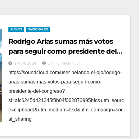
AUDIOS
NACIONALES
Rodrigo Arias sumas más votos
para seguir como presidente del
Congreso
24/04/2024
CHITO MANTOS
https://soundcloud.com/user-pelando-el-ojo/rodrigo-
arias-sumas-mas-votos-para-seguir-como-
presidente-del-congreso?
si=afc6245d421345f3b04f062873995bfc&utm_sourc
e=clipboard&utm_medium=text&utm_campaign=soci
al_sharing