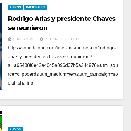
AUDIOS
NACIONALES
Rodrigo Arias y presidente Chaves
se reunieron
09/08/2022
PELANDO EL OJO
https://soundcloud.com/user-pelando-el-ojo/rodrogo-
arias-y-presidente-chaves-se-reunieron?
si=a65438f8e42e4045a896d37b5a244978&utm_sou
rce=clipboard&utm_medium=text&utm_campaign=so
cial_sharing
AUDIOS