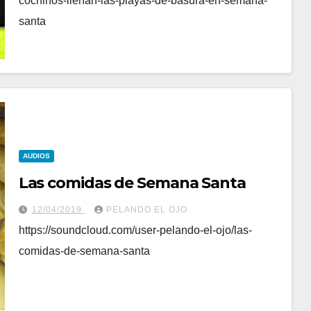
cochinos-llenan-las-playas-de-basura-en-semana-
santa
AUDIOS
Las comidas de Semana Santa
12/04/2019
PELANDO EL OJO
https://soundcloud.com/user-pelando-el-ojo/las-
comidas-de-semana-santa