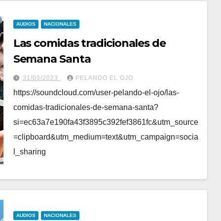
AUDIOS
NACIONALES
Las comidas tradicionales de
Semana Santa
31/03/2023
PELANDO EL OJO
https://soundcloud.com/user-pelando-el-ojo/las-
comidas-tradicionales-de-semana-santa?
si=ec63a7e190fa43f3895c392fef3861fc&utm_source
=clipboard&utm_medium=text&utm_campaign=socia
l_sharing
AUDIOS
NACIONALES