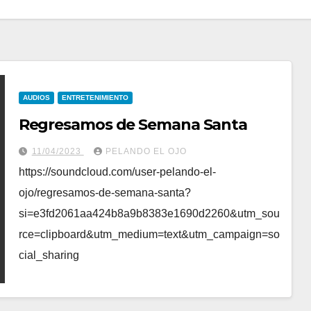
AUDIOS
ENTRETENIMIENTO
Regresamos de Semana Santa
11/04/2023
PELANDO EL OJO
https://soundcloud.com/user-pelando-el-
ojo/regresamos-de-semana-santa?
si=e3fd2061aa424b8a9b8383e1690d2260&utm_sou
rce=clipboard&utm_medium=text&utm_campaign=so
cial_sharing