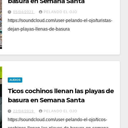
basura en Semana Santa
05/04/2021
PELANDO EL OJO
https://soundcloud.com/user-pelando-el-ojo/turistas-
dejan-playas-llenas-de-basura
AUDIOS
Ticos cochinos llenan las playas de
basura en Semana Santa
22/04/2019
PELANDO EL OJO
https://soundcloud.com/user-pelando-el-ojo/ticos-