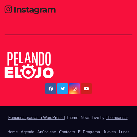
Instagram
Funciona gracias a WordPress
|
Theme: News Live by
Themeansar
.
Home
Agenda
Anúnciese
Contacto
El Programa
Jueves
Lunes