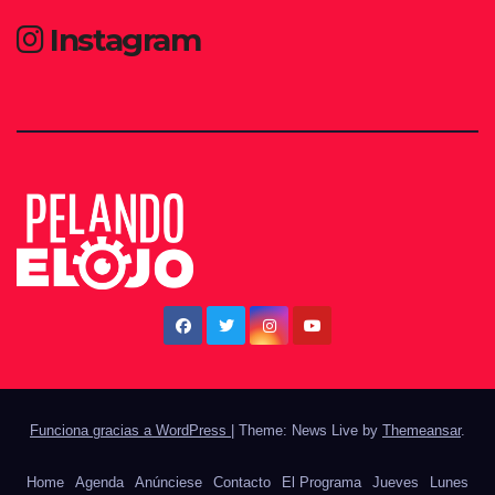
Instagram
Funciona gracias a WordPress
|
Theme: News Live by
Themeansar
.
Home
Agenda
Anúnciese
Contacto
El Programa
Jueves
Lunes