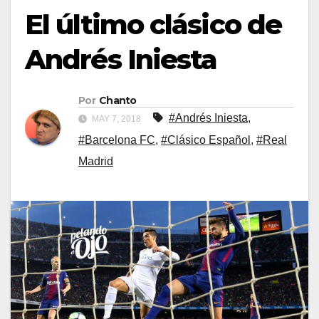
El último clásico de
Andrés Iniesta
Por
Chanto
#Andrés Iniesta
,
MAY 7, 2018
#Barcelona FC
,
#Clásico Español
,
#Real
Madrid