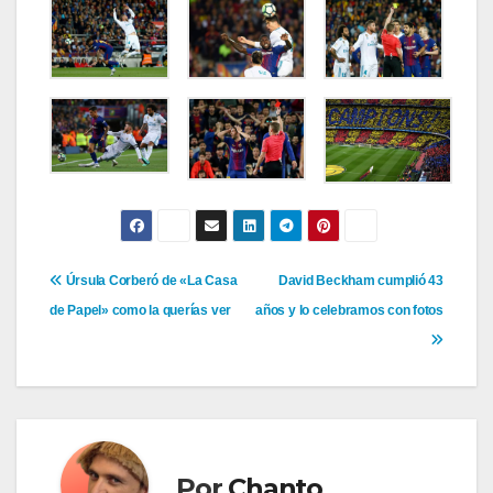
Navegación
Úrsula Corberó de «La Casa
David Beckham cumplió 43
de Papel» como la querías ver
años y lo celebramos con fotos
de
entradas
Por
Chanto