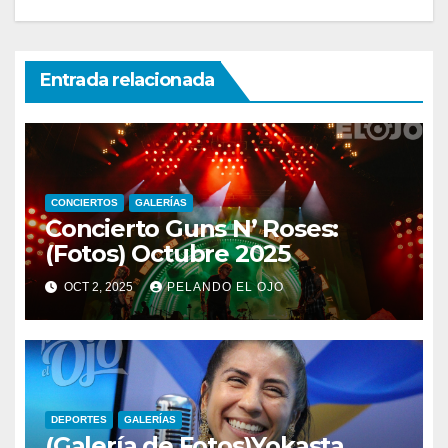
Entrada relacionada
CONCIERTOS
GALERÍAS
Concierto Guns N’ Roses:
(Fotos) Octubre 2025
OCT 2, 2025
PELANDO EL OJO
DEPORTES
GALERÍAS
(Galería de Fotos)Yokasta