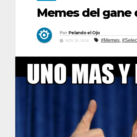
Memes del gane de
Por
Pelando el Ojo
#Memes
,
#Selec
NOV 16, 2016