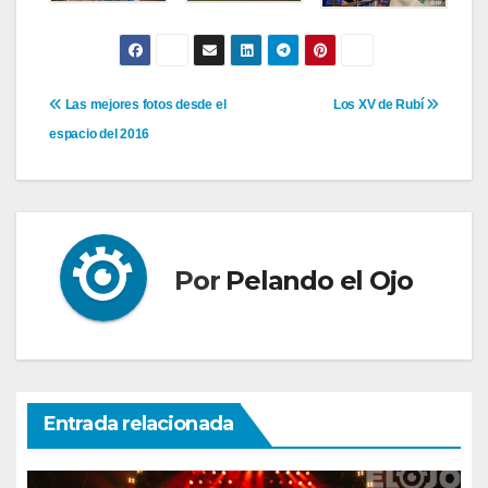
Navegación
Las mejores fotos desde el
Los XV de Rubí
espacio del 2016
de
entradas
Por
Pelando el Ojo
Entrada relacionada