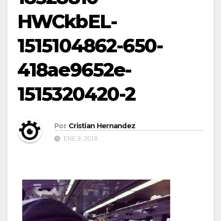
HWCkbEL-
1515104862-650-
418ae9652e-
1515320420-2
Por
Cristian Hernandez
ENE 9, 2018