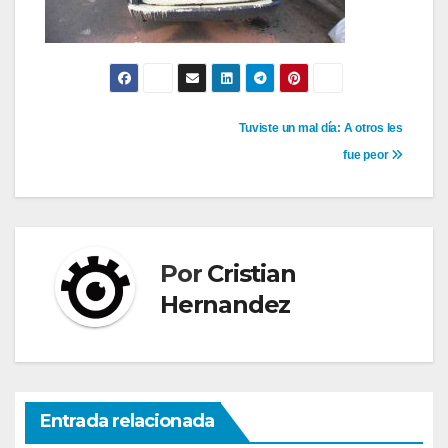
Navegación
Tuviste un mal día: A otros les
fue peor
de
entradas
Por
Cristian
Hernandez
Entrada relacionada