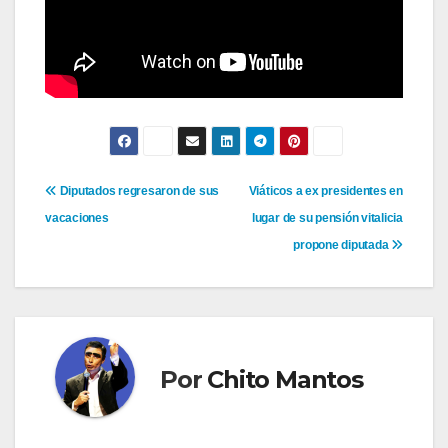
Navegación
Diputados regresaron de sus
Viáticos a ex presidentes en
vacaciones
lugar de su pensión vitalicia
de
propone diputada
entradas
Por
Chito Mantos