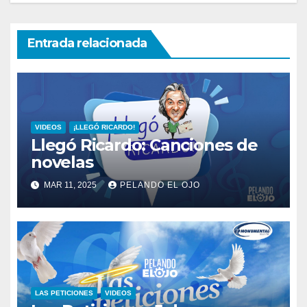
Entrada relacionada
VIDEOS
¡LLEGÓ RICARDO!
Llegó Ricardo: Canciones de
novelas
MAR 11, 2025
PELANDO EL OJO
LAS PETICIONES
VIDEOS