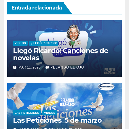
Entrada relacionada
VIDEOS
¡LLEGÓ RICARDO!
Llegó Ricardo: Canciones de
novelas
MAR 11, 2025
PELANDO EL OJO
LAS PETICIONES
VIDEOS
Las Peticiones_5 de marzo