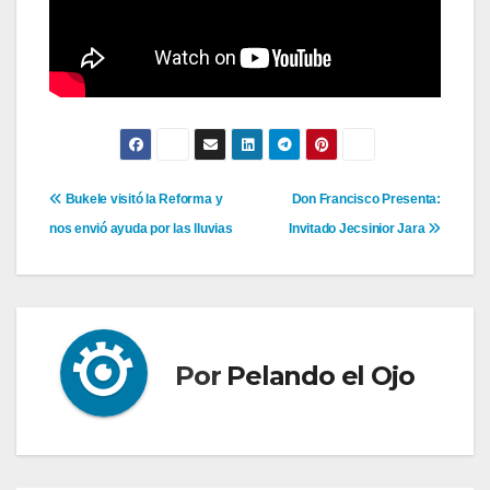
Navegación
Bukele visitó la Reforma y
Don Francisco Presenta:
nos envió ayuda por las lluvias
Invitado Jecsinior Jara
de
entradas
Por
Pelando el Ojo