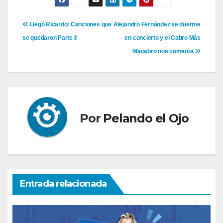
Navegación
Llegó Ricardo: Canciones que
Alejandro Fernández se duerme
se quedaron Parte II
en concierto y el Cabro Más
de
Macabro nos comenta
entradas
Por
Pelando el Ojo
Entrada relacionada