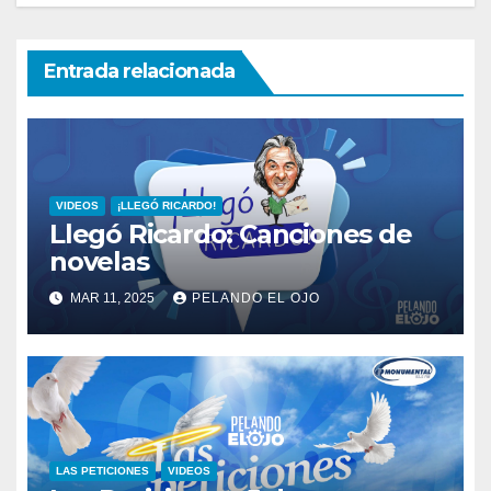
Entrada relacionada
VIDEOS
¡LLEGÓ RICARDO!
Llegó Ricardo: Canciones de
novelas
MAR 11, 2025
PELANDO EL OJO
LAS PETICIONES
VIDEOS