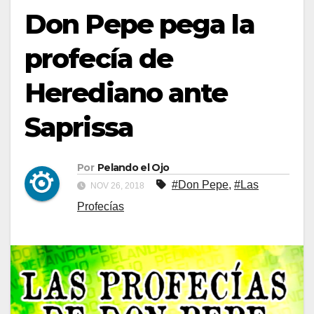
Don Pepe pega la
profecía de
Herediano ante
Saprissa
Por
Pelando el Ojo
#Don Pepe
,
#Las
NOV 26, 2018
Profecías