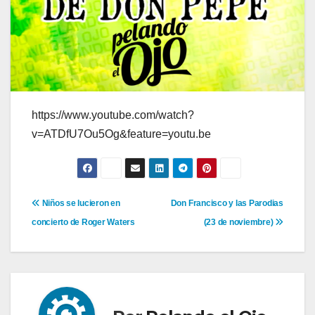
https://www.youtube.com/watch?
v=ATDfU7Ou5Og&feature=youtu.be
Navegación
Niños se lucieron en
Don Francisco y las Parodias
concierto de Roger Waters
(23 de noviembre)
de
entradas