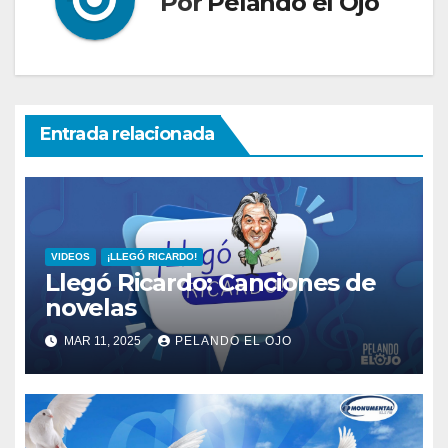
Por
Pelando el Ojo
Entrada relacionada
VIDEOS
¡LLEGÓ RICARDO!
Llegó Ricardo: Canciones de
novelas
MAR 11, 2025
PELANDO EL OJO