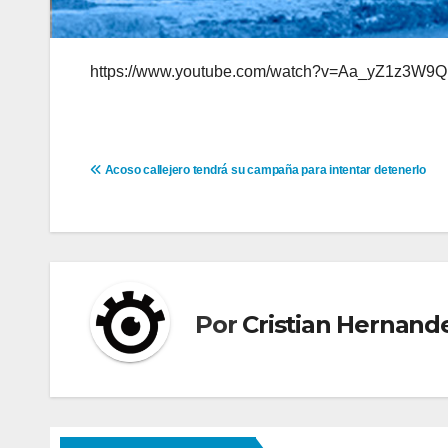
https://www.youtube.com/watch?v=Aa_yZ1z3W9Q
Navegación
Acoso callejero tendrá su campaña para intentar detenerlo
de
entradas
Por
Cristian Hernand