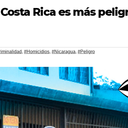
 Costa Rica es más pelig
iminalidad
,
#Homicidios
,
#Nicaragua
,
#Peligro