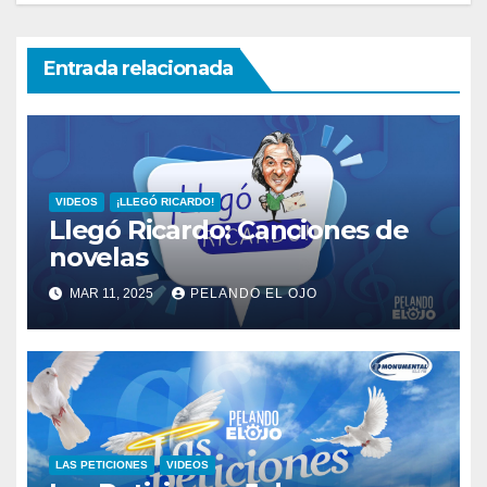
Entrada relacionada
VIDEOS
¡LLEGÓ RICARDO!
Llegó Ricardo: Canciones de
novelas
MAR 11, 2025
PELANDO EL OJO
LAS PETICIONES
VIDEOS