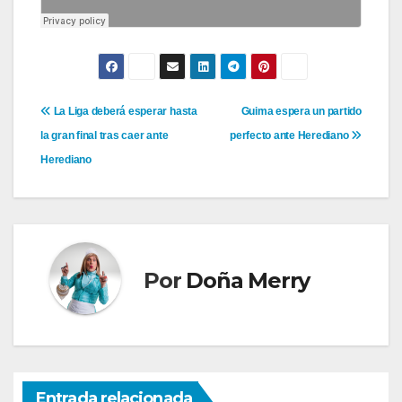
Navegación
La Liga deberá esperar hasta
Guima espera un partido
la gran final tras caer ante
perfecto ante Herediano
de
Herediano
entradas
Por
Doña Merry
Entrada relacionada