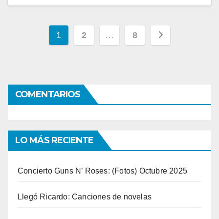
Navegación
1
2
…
8
de
entradas
COMENTARIOS
LO MÁS RECIENTE
Concierto Guns N’ Roses: (Fotos) Octubre 2025
Llegó Ricardo: Canciones de novelas