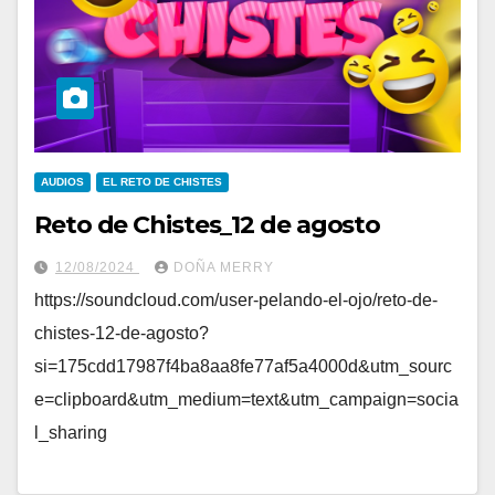
AUDIOS
EL RETO DE CHISTES
Reto de Chistes_12 de agosto
12/08/2024
DOÑA MERRY
https://soundcloud.com/user-pelando-el-ojo/reto-de-
chistes-12-de-agosto?
si=175cdd17987f4ba8aa8fe77af5a4000d&utm_sourc
e=clipboard&utm_medium=text&utm_campaign=socia
l_sharing