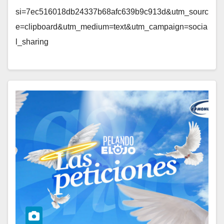
si=7ec516018db24337b68afc639b9c913d&utm_sourc
e=clipboard&utm_medium=text&utm_campaign=socia
l_sharing