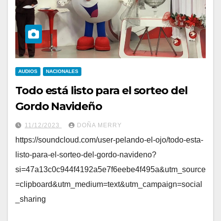
AUDIOS
NACIONALES
Todo está listo para el sorteo del
Gordo Navideño
11/12/2023
DOÑA MERRY
https://soundcloud.com/user-pelando-el-ojo/todo-esta-
listo-para-el-sorteo-del-gordo-navideno?
si=47a13c0c944f4192a5e7f6eebe4f495a&utm_source
=clipboard&utm_medium=text&utm_campaign=social
_sharing