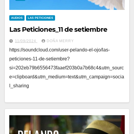
AUDIOS
LAS PETICIONES
Las Peticiones_11 de setiembre
11/09/2024
DOÑA MERRY
https://soundcloud.com/user-pelando-el-ojo/las-
peticiones-11-de-setiembre?
si=202eb79b6556473faaef203b0a7b68c4&utm_sourc
e=clipboard&utm_medium=text&utm_campaign=socia
l_sharing