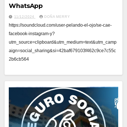
WhatsApp
11/12/2024
DOÑA MERRY
https://soundcloud.com/user-pelando-el-ojo/se-cae-
facebook-instagram-y?
utm_source=clipboard&utm_medium=text&utm_camp
aign=social_sharing&si=42baf679103f462c9ce7c55c
2b6cb564