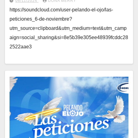
06/11/2024
DOÑA MERRY
https://soundcloud.com/user-pelando-el-ojo/las-
peticiones_6-de-noviembre?
utm_source=clipboard&utm_medium=text&utm_camp
aign=social_sharing&si=8e5b39e305ee48939fcddc28
2522aae3