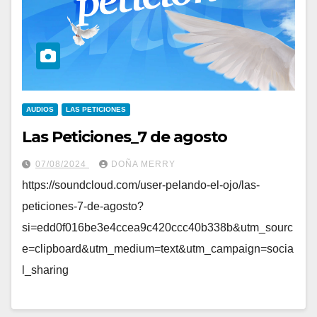
AUDIOS
LAS PETICIONES
Las Peticiones_7 de agosto
07/08/2024
DOÑA MERRY
https://soundcloud.com/user-pelando-el-ojo/las-
peticiones-7-de-agosto?
si=edd0f016be3e4ccea9c420ccc40b338b&utm_sourc
e=clipboard&utm_medium=text&utm_campaign=socia
l_sharing