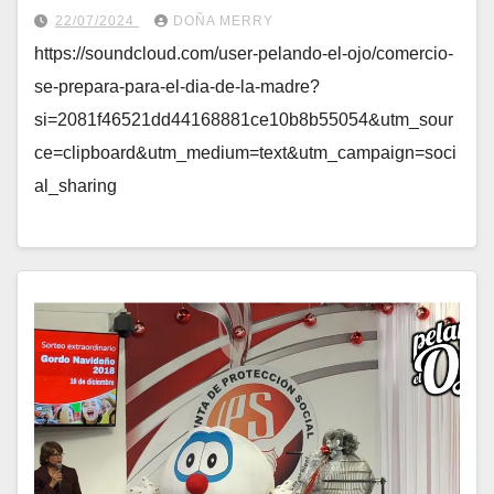
22/07/2024
DOÑA MERRY
https://soundcloud.com/user-pelando-el-ojo/comercio-
se-prepara-para-el-dia-de-la-madre?
si=2081f46521dd44168881ce10b8b55054&utm_sour
ce=clipboard&utm_medium=text&utm_campaign=soci
al_sharing