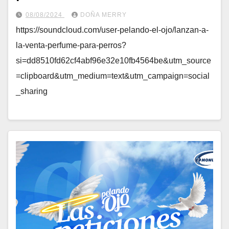
08/08/2024
DOÑA MERRY
https://soundcloud.com/user-pelando-el-ojo/lanzan-a-
la-venta-perfume-para-perros?
si=dd8510fd62cf4abf96e32e10fb4564be&utm_source
=clipboard&utm_medium=text&utm_campaign=social
_sharing