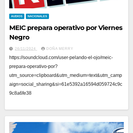
AUDIOS
NACIONALES
MEIC prepara operativo por Viernes
Negro
26/11/2024
DOÑA MERRY
https://soundcloud.com/user-pelando-el-ojo/meic-
prepara-operativo-por?
utm_source=clipboard&utm_medium=text&utm_camp
aign=social_sharing&si=61e5392a16594d059724c9c
9c8a6fe38