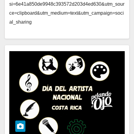
si=6e41a850de9948c393572d203d4ed630&utm_sour
ce=clipboard&utm_medium=text&utm_campaign=soci
al_sharing