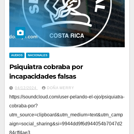
AUDIOS
NACIONALES
Psiquiatra cobraba por
incapacidades falsas
04/12/2024
DOÑA MERRY
https://soundcloud.com/user-pelando-el-ojo/psiquiatra-
cobraba-por?
utm_source=clipboard&utm_medium=text&utm_camp
aign=social_sharing&si=9944dd9f6d944054b7047d2
84cff4ae3