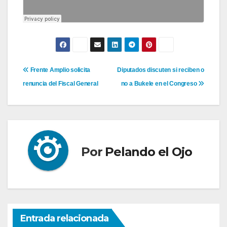
Navegación
Frente Amplio solicita
Diputados discuten si reciben o
renuncia del Fiscal General
no a Bukele en el Congreso
de
entradas
Por
Pelando el Ojo
Entrada relacionada