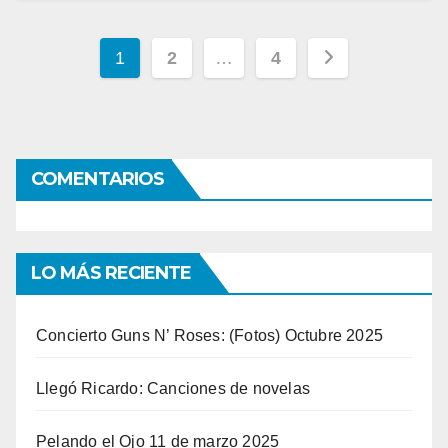
Navegación
1
2
…
4
de
entradas
COMENTARIOS
LO MÁS RECIENTE
Concierto Guns N’ Roses: (Fotos) Octubre 2025
Llegó Ricardo: Canciones de novelas
Pelando el Ojo 11 de marzo 2025