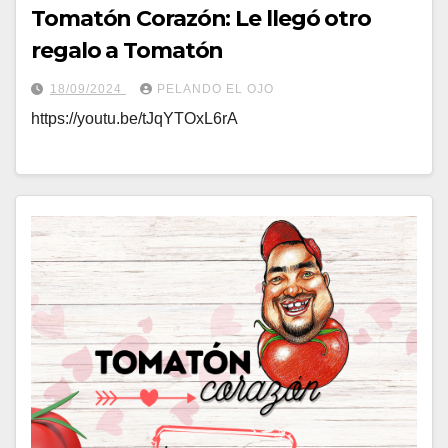
Tomatón Corazón: Le llegó otro
regalo a Tomatón
18/09/2024
PELANDO EL OJO
https://youtu.be/tJqYTOxL6rA