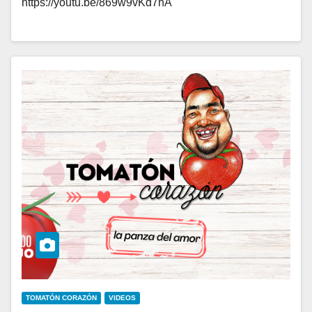
https://youtu.be/869w9vKd7nA
TOMATÓN CORAZÓN
VIDEOS