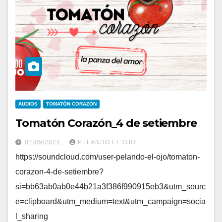
AUDIOS
TOMATÓN CORAZÓN
Tomatón Corazón_4 de setiembre
04/09/2024
PELANDO EL OJO
https://soundcloud.com/user-pelando-el-ojo/tomaton-
corazon-4-de-setiembre?
si=bb63ab0ab0e44b21a3f386f990915eb3&utm_sourc
e=clipboard&utm_medium=text&utm_campaign=socia
l_sharing