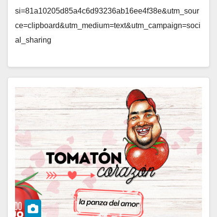
si=81a10205d85a4c6d93236ab16ee4f38e&utm_sour
ce=clipboard&utm_medium=text&utm_campaign=soci
al_sharing