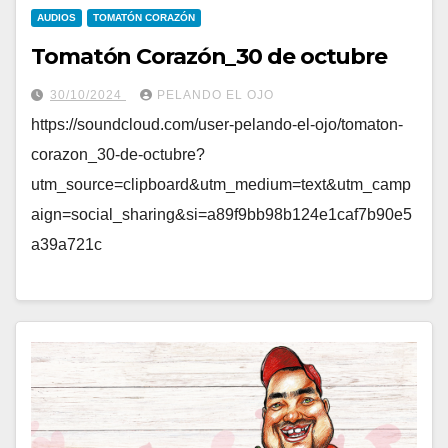
AUDIOS
TOMATÓN CORAZÓN
Tomatón Corazón_30 de octubre
30/10/2024
PELANDO EL OJO
https://soundcloud.com/user-pelando-el-ojo/tomaton-
corazon_30-de-octubre?
utm_source=clipboard&utm_medium=text&utm_camp
aign=social_sharing&si=a89f9bb98b124e1caf7b90e5
a39a721c