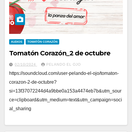
AUDIOS
TOMATÓN CORAZÓN
Tomatón Corazón_2 de octubre
02/10/2024
PELANDO EL OJO
https://soundcloud.com/user-pelando-el-ojo/tomaton-
corazon-2-de-octubre?
si=13f37072244d4a9bbe0a153a4474eb7b&utm_sour
ce=clipboard&utm_medium=text&utm_campaign=soci
al_sharing