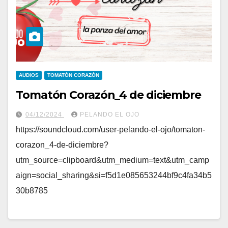
AUDIOS
TOMATÓN CORAZÓN
Tomatón Corazón_4 de diciembre
04/12/2024
PELANDO EL OJO
https://soundcloud.com/user-pelando-el-ojo/tomaton-
corazon_4-de-diciembre?
utm_source=clipboard&utm_medium=text&utm_camp
aign=social_sharing&si=f5d1e085653244bf9c4fa34b5
30b8785