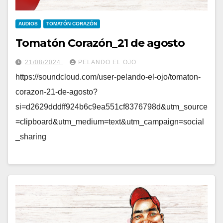
AUDIOS
TOMATÓN CORAZÓN
Tomatón Corazón_21 de agosto
21/08/2024
PELANDO EL OJO
https://soundcloud.com/user-pelando-el-ojo/tomaton-
corazon-21-de-agosto?
si=d2629dddff924b6c9ea551cf8376798d&utm_source
=clipboard&utm_medium=text&utm_campaign=social
_sharing