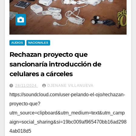
AUDIOS
NACIONALES
Rechazan proyecto que
sancionaría introducción de
celulares a cárceles
28/11/2024
DJENANE VILLANUEVA
https://soundcloud.com/user-pelando-el-ojo/rechazan-
proyecto-que?
utm_source=clipboard&utm_medium=text&utm_camp
aign=social_sharing&si=19bc009af965470bb16ad298
4ab018d5