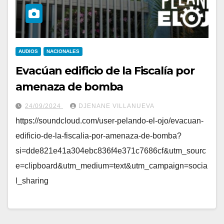
AUDIOS
NACIONALES
Evacúan edificio de la Fiscalía por
amenaza de bomba
24/09/2024
DJENANE VILLANUEVA
https://soundcloud.com/user-pelando-el-ojo/evacuan-
edificio-de-la-fiscalia-por-amenaza-de-bomba?
si=dde821e41a304ebc836f4e371c7686cf&utm_sourc
e=clipboard&utm_medium=text&utm_campaign=socia
l_sharing