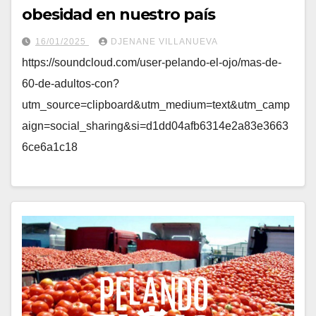
obesidad en nuestro país
16/01/2025
DJENANE VILLANUEVA
https://soundcloud.com/user-pelando-el-ojo/mas-de-
60-de-adultos-con?
utm_source=clipboard&utm_medium=text&utm_camp
aign=social_sharing&si=d1dd04afb6314e2a83e3663
6ce6a1c18