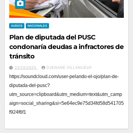
AUDIOS
NACIONALES
Plan de diputada del PUSC
condonaría deudas a infractores de
tránsito
23/10/2024
DJENANE VILLANUEVA
https://soundcloud.com/user-pelando-el-ojo/plan-de-
diputada-del-pusc?
utm_source=clipboard&utm_medium=text&utm_camp
aign=social_sharing&si=5e64ec9e75d34fd58d541705
f924f6f1