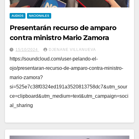
AUDIOS
NACIONALES
Presentarán recurso de amparo
contra ministro Mario Zamora
15/10/2024
DJENANE VILLANUEVA
https://soundcloud.com/user-pelando-el-
ojo/presentaran-recurso-de-amparo-contra-ministro-
mario-zamora?
si=525e7c38f0324ed191a3520813758dc7&utm_sour
ce=clipboard&utm_medium=text&utm_campaign=soci
al_sharing