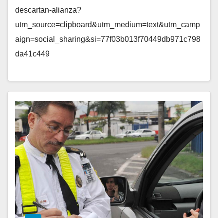
descartan-alianza?
utm_source=clipboard&utm_medium=text&utm_camp
aign=social_sharing&si=77f03b013f70449db971c798
da41c449