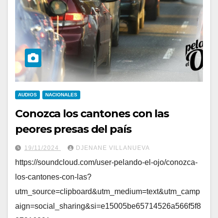
AUDIOS
NACIONALES
Conozca los cantones con las
peores presas del país
19/11/2024
DJENANE VILLANUEVA
https://soundcloud.com/user-pelando-el-ojo/conozca-
los-cantones-con-las?
utm_source=clipboard&utm_medium=text&utm_camp
aign=social_sharing&si=e15005be65714526a566f5f8