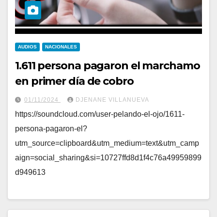
AUDIOS
NACIONALES
1.611 persona pagaron el marchamo
en primer día de cobro
01/11/2024
DJENANE VILLANUEVA
https://soundcloud.com/user-pelando-el-ojo/1611-
persona-pagaron-el?
utm_source=clipboard&utm_medium=text&utm_camp
aign=social_sharing&si=10727ffd8d1f4c76a49959899
d949613