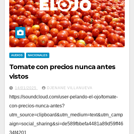
AUDIOS
NACIONALES
Tomate con precios nunca antes
vistos
14/01/2025
DJENANE VILLANUEVA
https://soundcloud.com/user-pelando-el-ojo/tomate-
con-precios-nunca-antes?
utm_source=clipboard&utm_medium=text&utm_camp
aign=social_sharing&si=de589fbbefa4481a89d59ff46
34f4201