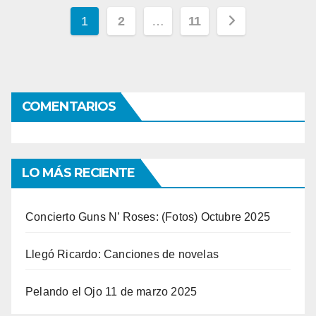
Navegación
1
2
…
11
de
entradas
COMENTARIOS
LO MÁS RECIENTE
Concierto Guns N’ Roses: (Fotos) Octubre 2025
Llegó Ricardo: Canciones de novelas
Pelando el Ojo 11 de marzo 2025