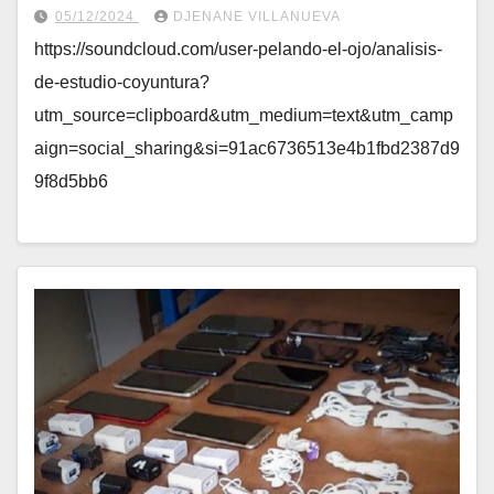
05/12/2024
DJENANE VILLANUEVA
https://soundcloud.com/user-pelando-el-ojo/analisis-
de-estudio-coyuntura?
utm_source=clipboard&utm_medium=text&utm_camp
aign=social_sharing&si=91ac6736513e4b1fbd2387d9
9f8d5bb6