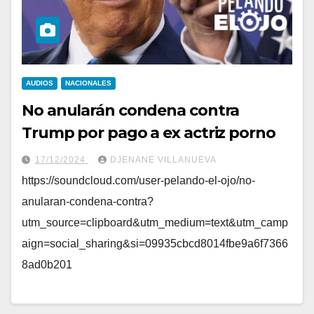
AUDIOS
NACIONALES
No anularán condena contra
Trump por pago a ex actriz porno
17/12/2024
DJENANE VILLANUEVA
https://soundcloud.com/user-pelando-el-ojo/no-
anularan-condena-contra?
utm_source=clipboard&utm_medium=text&utm_camp
aign=social_sharing&si=09935cbcd8014fbe9a6f7366
8ad0b201