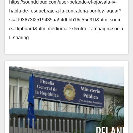
https://soundcloud.com/user-pelando-el-ojo/sala-iv-
habla-de-resquebrajo-a-la-contraloria-por-ley-jaguar?
si=1f93673f2519435aa94dbbb16c55d91f&utm_sourc
e=clipboard&utm_medium=text&utm_campaign=socia
l_sharing