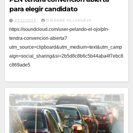
para elegir candidato
25/11/2024
DJENANE VILLANUEVA
https://soundcloud.com/user-pelando-el-ojo/pln-
tendra-convencion-abierta?
utm_source=clipboard&utm_medium=text&utm_camp
aign=social_sharing&si=2b5d8c8b6c5b44aba4f7ebc8
c869ade5