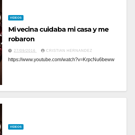
VIDEOS
Mi vecina cuidaba mi casa y me
robaron
27/09/2016
CRISTIAN HERNANDEZ
https://www.youtube.com/watch?v=KrpcNu6beww
VIDEOS