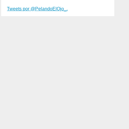
Tweets por @PelandoElOjo_.