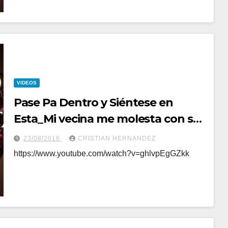
VIDEOS
Pase Pa Dentro y Siéntese en
Esta_Mi vecina me molesta con sus
perros
23/08/2016
CRISTIAN HERNANDEZ
https://www.youtube.com/watch?v=ghlvpEgGZkk