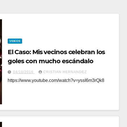
VIDEOS
El Caso: Mis vecinos celebran los
goles con mucho escándalo
04/10/2016
CRISTIAN HERNANDEZ
https://www.youtube.com/watch?v=yssI6m3rQk8