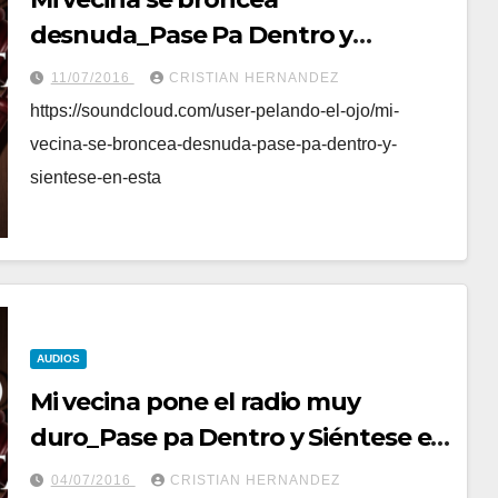
desnuda_Pase Pa Dentro y
Siéntese en Esta
11/07/2016
CRISTIAN HERNANDEZ
https://soundcloud.com/user-pelando-el-ojo/mi-
vecina-se-broncea-desnuda-pase-pa-dentro-y-
sientese-en-esta
AUDIOS
Mi vecina pone el radio muy
duro_Pase pa Dentro y Siéntese en
Esta
04/07/2016
CRISTIAN HERNANDEZ