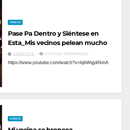
VIDEOS
Pase Pa Dentro y Siéntese en
Esta_Mis vecinos pelean mucho
10/08/2016
CRISTIAN HERNANDEZ
https://www.youtube.com/watch?v=lqbWqjdiNmA
AUDIOS
Mi vecina se broncea