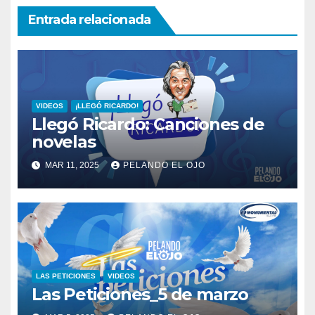
Entrada relacionada
VIDEOS
¡LLEGÓ RICARDO!
Llegó Ricardo: Canciones de
novelas
MAR 11, 2025
PELANDO EL OJO
LAS PETICIONES
VIDEOS
Las Peticiones_5 de marzo