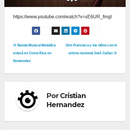
https://www.youtube.com/watch?v=xE6UR_frngI
Navegación
Banda Musical Metallica
Don Francisco y los niños con el
estará en Costa Rica en
artista nacional José Cañas
de
Noviembre
entradas
Por
Cristian
Hernandez