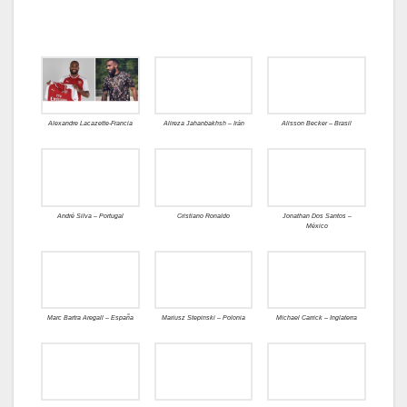
Alexandre Lacazette-Francia
Alireza Jahanbakhsh – Irán
Alisson Becker – Brasil
André Silva – Portugal
Cristiano Ronaldo
Jonathan Dos Santos –
México
Marc Bartra Aregall – España
Mariusz Stepinski – Polonia
Michael Carrick – Inglaterra