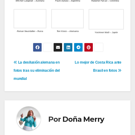
Mitchell Langerak – Australia
Paulo Dybala – Argentina
Radamel Falcao – Colombia
Roman Neustädter – Rusia
Toni Kroos – Alemania
Yoshinori Mutō – Japón
Navegación
La desilusión alemana en
Lo mejor de Costa Rica ante
fotos tras su eliminación del
Brasil en fotos
de
mundial
entradas
Por
Doña Merry