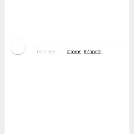
Ya está todo listo
para los toros de
Zapote
Por
Pelando el Ojo
#Toros
,
#Zapote
DIC 2, 2019