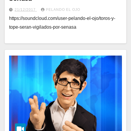
21/12/2017
PELANDO EL OJO
https://soundcloud.com/user-pelando-el-ojo/toros-y-
tope-seran-vigilados-por-senasa