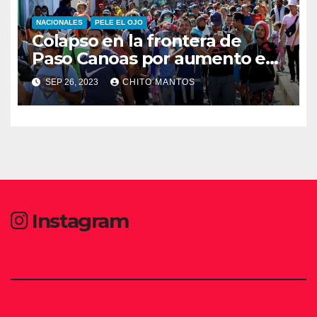
NACIONALES
PELE EL OJO
Colapso en la frontera de
Paso Canoas por aumento en
la llegada de migrantes
SEP 26, 2023
CHITO MANTOS
Instagram