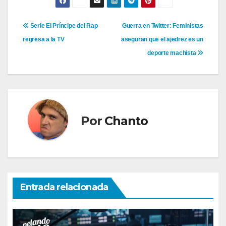
Navegación
Serie El Príncipe del Rap
Guerra en Twitter: Feministas
regresa a la TV
aseguran que el ajedrez es un
de
deporte machista
entradas
Por
Chanto
Entrada relacionada