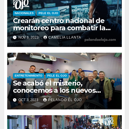
NACIONALES
PELE EL OJO
Crearán centro nacional de
monitoreo para combatir la
inseguridad
NOV 6, 2023
CAMELIA LLANTA
ENTRETENIMIENTO
PELE EL OJO
Se acabó el misterio,
conocemos a los nuevos
integrantes de Pelando el Ojo
OCT 3, 2023
PELANDO EL OJO